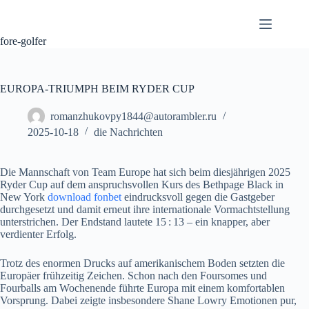
Skip
to
content
fore-golfer
EUROPA‑TRIUMPH BEIM RYDER CUP
romanzhukovpy1844@autorambler.ru
2025-10-18
die Nachrichten
Die Mannschaft von Team Europe hat sich beim diesjährigen 2025
Ryder Cup auf dem anspruchsvollen Kurs des Bethpage Black in
New York
download fonbet
eindrucksvoll gegen die Gastgeber
durchgesetzt und damit erneut ihre internationale Vormachtstellung
unterstrichen. Der Endstand lautete 15 : 13 – ein knapper, aber
verdienter Erfolg.
Trotz des enormen Drucks auf amerikanischem Boden setzten die
Europäer frühzeitig Zeichen. Schon nach den Foursomes und
Fourballs am Wochenende führte Europa mit einem komfortablen
Vorsprung. Dabei zeigte insbesondere Shane Lowry Emotionen pur,