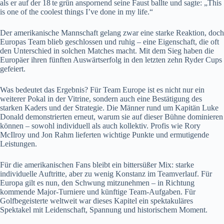
als er auf der 18 te grün anspornend seine Faust ballte und sagte: „This
is one of the coolest things I’ve done in my life.“
Der amerikanische Mannschaft gelang zwar eine starke Reaktion, doch
Europas Team blieb geschlossen und ruhig – eine Eigenschaft, die oft
den Unterschied in solchen Matches macht. Mit dem Sieg haben die
Europäer ihren fünften Auswärtserfolg in den letzten zehn Ryder Cups
gefeiert.
Was bedeutet das Ergebnis? Für Team Europe ist es nicht nur ein
weiterer Pokal in der Vitrine, sondern auch eine Bestätigung des
starken Kaders und der Strategie. Die Männer rund um Kapitän Luke
Donald demonstrierten erneut, warum sie auf dieser Bühne dominieren
können – sowohl individuell als auch kollektiv. Profis wie Rory
McIlroy und Jon Rahm lieferten wichtige Punkte und ermutigende
Leistungen.
Für die amerikanischen Fans bleibt ein bittersüßer Mix: starke
individuelle Auftritte, aber zu wenig Konstanz im Teamverlauf. Für
Europa gilt es nun, den Schwung mitzunehmen – in Richtung
kommende Major‑Turniere und künftige Team‑Aufgaben. Für
Golfbegeisterte weltweit war dieses Kapitel ein spektakuläres
Spektakel mit Leidenschaft, Spannung und historischem Moment.