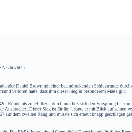
e Nachrichten
länder Daniel Brown mit einer beeindruckenden Schlussrunde durchges
eund verloren hatte, dass ihm dieser Sieg in besonderem Maße gilt.
e 32er Runde bis zur Halbzeit durch und ließ sich den Vorsprung bis z
r Ansprache: „Dieser Sieg ist für ihn“, sagte er mit Blick auf seinen v
er 67 auf dem zweiten Rang und musste sich erneut knapp geschlagen ge
ight: Die BMW International Open bleibt Deutschlands Profiliga‑Event,