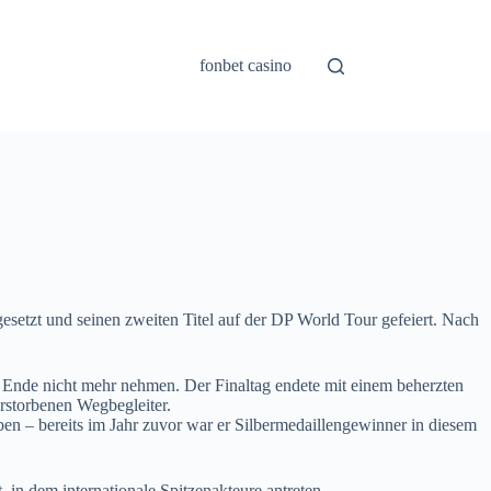
fonbet casino
etzt und seinen zweiten Titel auf der DP World Tour gefeiert. Nach
um Ende nicht mehr nehmen. Der Finaltag endete mit einem beherzten
erstorbenen Wegbegleiter.
ben – bereits im Jahr zuvor war er Silbermedaillengewinner in diesem
 in dem internationale Spitzenakteure antreten.