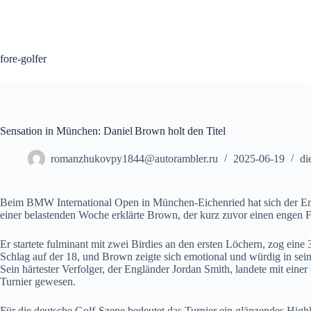
Skip
to
content
fore-golfer
Sensation in München: Daniel Brown holt den Titel
romanzhukovpy1844@autorambler.ru
2025-06-19
di
Beim BMW International Open in München‑Eichenried hat sich der Eng
einer belastenden Woche erklärte Brown, der kurz zuvor einen engen Fr
Er startete fulminant mit zwei Birdies an den ersten Löchern, zog ein
Schlag auf der 18, und Brown zeigte sich emotional und würdig in seine
Sein härtester Verfolger, der Engländer Jordan Smith, landete mit ein
Turnier gewesen.
Für die deutsche Golf‑Szene bedeutet das Turnier ein glänzendes Highl